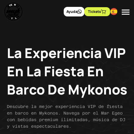
Ayuda
Tickets
La Experiencia VIP
En La Fiesta En
Barco De Mykonos
Descubre la mejor experiencia VIP de fiesta
en barco en Mykonos. Navega por el Mar Egeo
con bebidas premium ilimitadas, música de DJ
y vistas espectaculares.