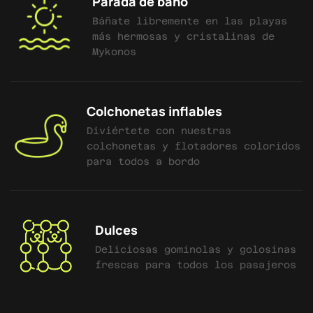
Parada de baño
Báñate libremente en las playas
más hermosas y cristalinas de
Mykonos
Colchonetas inflables
Diviértete con nuestras
colchonetas y flotadores coloridos
para todos a bordo
Dulces
Deliciosas gominolas y golosinas
frescas para todos los pasajeros