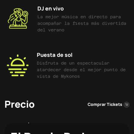
DJ en vivo
La mejor música en directo para
acompañar la fiesta más divertida
del verano
Puesta de sol
Disfruta de un espectacular
atardecer desde el mejor punto de
vista de Mykonos
Precio
Comprar Tickets