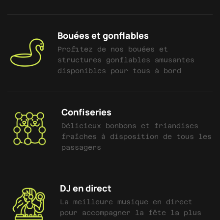
Bouées et gonflables
Profitez de nos bouées et
structures gonflables amusantes
disponibles pour tous à bord
Confiseries
Délicieux bonbons et friandises
fraîches à disposition de tous les
passagers
DJ en direct
La meilleure musique en direct
pour accompagner la fête la plus