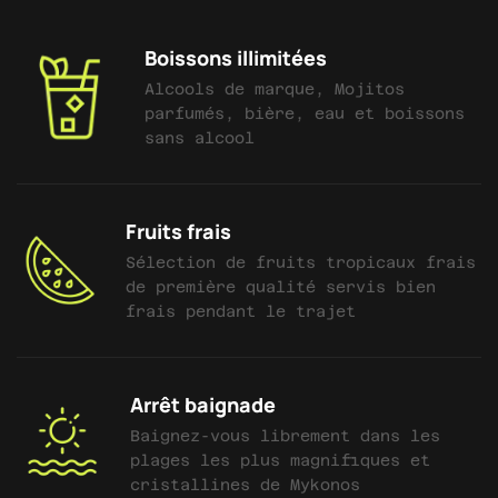
Boissons illimitées
Alcools de marque, Mojitos
parfumés, bière, eau et boissons
sans alcool
Fruits frais
Sélection de fruits tropicaux frais
de première qualité servis bien
frais pendant le trajet
Arrêt baignade
Baignez-vous librement dans les
plages les plus magnifiques et
cristallines de Mykonos