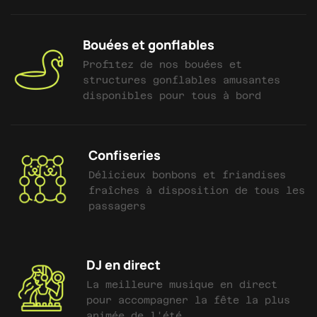
Bouées et gonflables
Profitez de nos bouées et
structures gonflables amusantes
disponibles pour tous à bord
Confiseries
Délicieux bonbons et friandises
fraîches à disposition de tous les
passagers
DJ en direct
La meilleure musique en direct
pour accompagner la fête la plus
animée de l'été