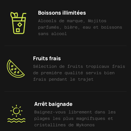
Boissons illimitées
Alcools de marque, Mojitos
parfumés, bière, eau et boissons
sans alcool
Fruits frais
Sélection de fruits tropicaux frais
de première qualité servis bien
frais pendant le trajet
Arrêt baignade
Baignez-vous librement dans les
plages les plus magnifiques et
cristallines de Mykonos