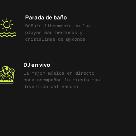
Parada de baño
Báñate libremente en las
playas más hermosas y
cristalinas de Mykonos
DJ en vivo
La mejor música en directo
para acompañar la fiesta más
divertida del verano