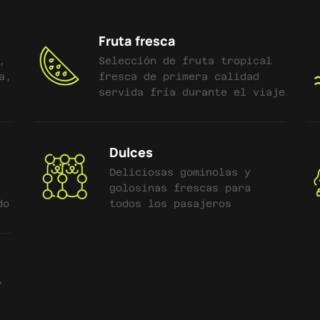
Fruta fresca
,
Selección de fruta tropical
a,
fresca de primera calidad
servida fría durante el viaje
Dulces
Deliciosas gominolas y
golosinas frescas para
do
todos los pasajeros
r