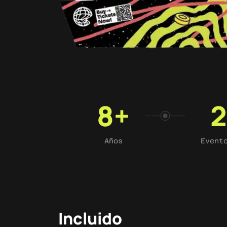
8
+
2
Años
Event
Incluido