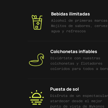
Bebidas ilimitadas
Alcohol de primeras marcas
Mojitos de sabores, cervez
agua y refrescos
Colchonetas inflables
Diviértete con nuestras
colchonetas y flotadores
coloridos para todos a bor
Puesta de sol
Disfruta de un espectacula
atardecer desde el mejor
punto de vista de Mykonos