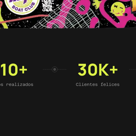
10
+
30
K+
os realizados
Clientes felices