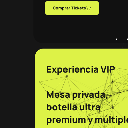
Comprar Tickets
Experiencia VIP
Mesa privada,
botella ultra
premium y múltipl