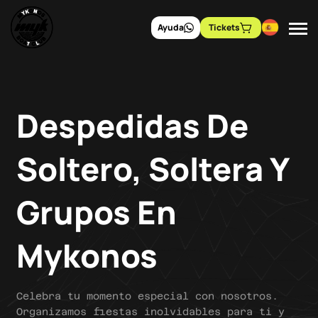
Ayuda
Tickets
Despedidas De
Soltero, Soltera Y
Grupos En
Mykonos
Celebra tu momento especial con nosotros.
Organizamos fiestas inolvidables para ti y